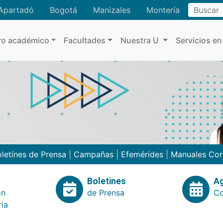
Buscar
Apartadó
Bogotá
Manizales
Montería
ro académico
Facultades
Nuestra U
Servicios en
letínes de Prensa
|
Campañas
|
Efemérides
|
Manuales Cor
Boletines
A
ón
de Prensa
Co
ria