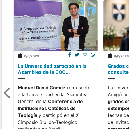
6/8/2026
6/8/2026
La Universidad participó en la
Grados c
Asamblea de la COC...
consulte 
Manuel David Gómez
representó
La Univer
a la Universidad en la Asamblea
Amigó pub
General de la
Conferencia de
grados c
Instituciones Católicas de
extempo
Teología
y participó en el X
fechas de
Simposio Bíblico-Teológico,
de invitac
realizados en Brasil.
ceremon