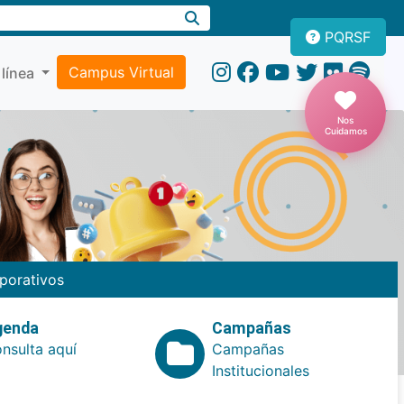
PQRSF
Campus Virtual
 línea
Nos
Cuidamos
porativos
genda
Campañas
nsulta aquí
Campañas
Institucionales