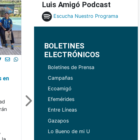
Luis Amigó Podcast
Escucha Nuestro Programa
BOLETINES
ELECTRÓNICOS
Boletínes de Prensa
Campañas
s en
Ecoamigó
Efemérides
dad
rán
Entre Líneas
Gazapos
Lo Bueno de mi U
,
 la