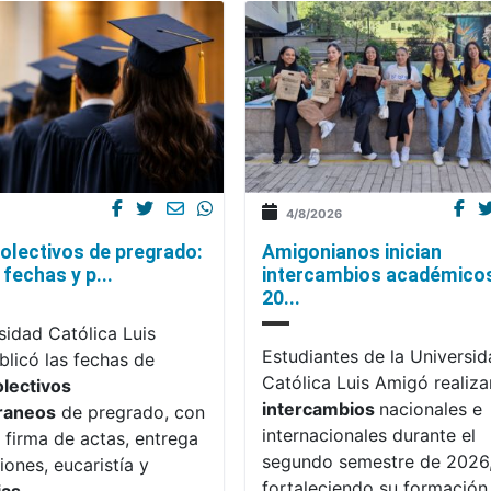
4/8/2026
olectivos de pregrado:
Amigonianos inician
fechas y p...
intercambios académico
20...
sidad Católica Luis
Estudiantes de la Universi
licó las fechas de
Católica Luis Amigó realiza
olectivos
intercambios
nacionales e
raneos
de pregrado, con
internacionales durante el
 firma de actas, entrega
segundo semestre de 2026
iones, eucaristía y
fortaleciendo su formación,
ias
.