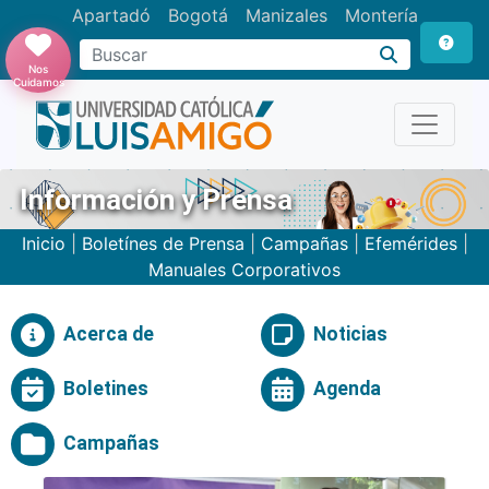
Apartadó
Bogotá
Manizales
Montería
Buscar
Nos
Cuidamos
Información y Prensa
Inicio
|
Boletínes de Prensa
|
Campañas
|
Efemérides
|
Manuales Corporativos
Acerca de
Noticias
Boletines
Agenda
Campañas