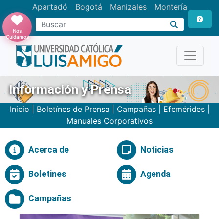
Apartadó
Bogotá
Manizales
Montería
Buscar
Nos
Cuidamos
Información y Prensa
Inicio
|
Boletínes de Prensa
|
Campañas
|
Efemérides
|
Manuales Corporativos
Acerca de
Noticias
Boletines
Agenda
Campañas