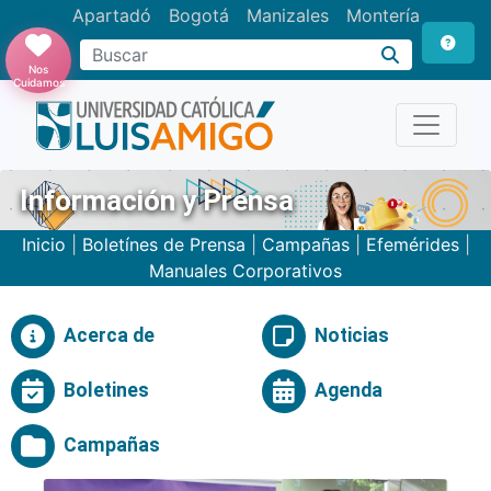
Apartadó
Bogotá
Manizales
Montería
Buscar
Nos
Cuidamos
Información y Prensa
Inicio
|
Boletínes de Prensa
|
Campañas
|
Efemérides
|
Manuales Corporativos
Acerca de
Noticias
Boletines
Agenda
Campañas