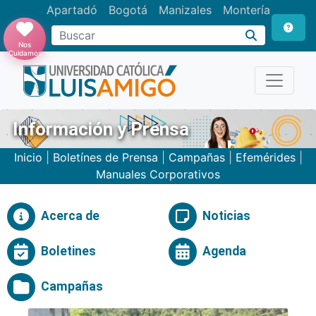
Apartadó
Bogotá
Manizales
Montería
Buscar
Nos
Cuidamos
Información y Prensa
Inicio
|
Boletínes de Prensa
|
Campañas
|
Efemérides
|
Manuales Corporativos
Acerca de
Noticias
Boletines
Agenda
Campañas