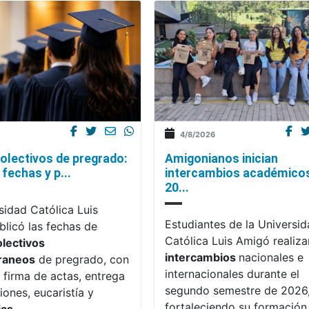
4/8/2026
olectivos de pregrado:
Amigonianos inician
fechas y p...
intercambios académico
20...
sidad Católica Luis
Estudiantes de la Universi
licó las fechas de
Católica Luis Amigó realiza
olectivos
intercambios
nacionales e
raneos
de pregrado, con
internacionales durante el
 firma de actas, entrega
segundo semestre de 2026
iones, eucaristía y
fortaleciendo su formación,
ias
.