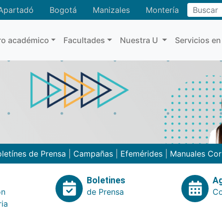
Buscar
Apartadó
Bogotá
Manizales
Montería
ro académico
Facultades
Nuestra U
Servicios en
letínes de Prensa
|
Campañas
|
Efemérides
|
Manuales Cor
Boletines
A
ón
de Prensa
Co
ria