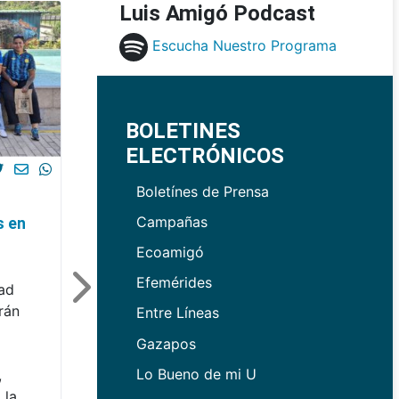
Luis Amigó Podcast
Escucha Nuestro Programa
BOLETINES
ELECTRÓNICOS
Boletínes de Prensa
Campañas
s en
Ecoamigó
Efemérides
dad
rán
Entre Líneas
Gazapos
Lo Bueno de mi U
,
 la