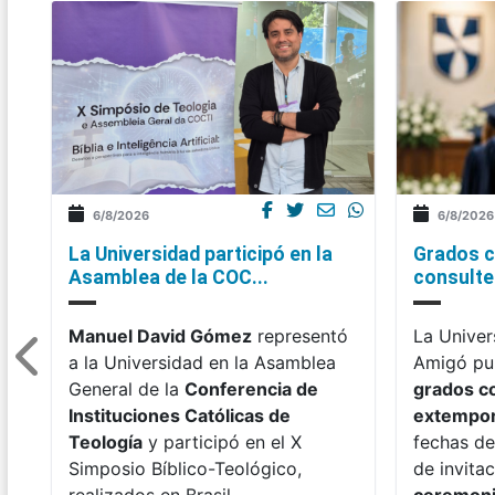
6/8/2026
6/8/2026
La Universidad participó en la
Grados c
Asamblea de la COC...
consulte 
Manuel David Gómez
representó
La Univer
a la Universidad en la Asamblea
Amigó pub
General de la
Conferencia de
grados c
Instituciones Católicas de
extempo
Teología
y participó en el X
fechas de
Simposio Bíblico-Teológico,
de invitac
realizados en Brasil.
ceremon