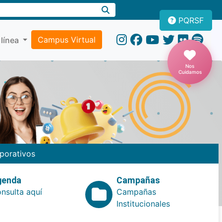
PQRSF
Campus Virtual
 línea
Nos
Cuidamos
porativos
genda
Campañas
nsulta aquí
Campañas
Institucionales