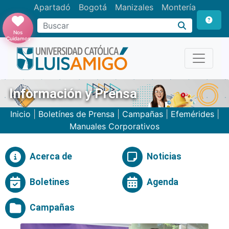
Apartadó
Bogotá
Manizales
Montería
Buscar
Nos
Cuidamos
Información y Prensa
Inicio
|
Boletínes de Prensa
|
Campañas
|
Efemérides
|
Manuales Corporativos
Acerca de
Noticias
Boletines
Agenda
Campañas