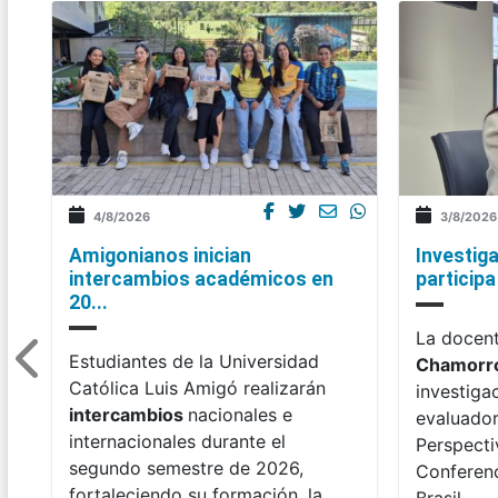
4/8/2026
3/8/2026
Amigonianos inician
Investig
intercambios académicos en
participa
20...
La docen
Estudiantes de la Universidad
Chamorr
Católica Luis Amigó realizarán
investiga
intercambios
nacionales e
evaluadora
internacionales durante el
Perspecti
segundo semestre de 2026,
Conferenc
fortaleciendo su formación, la
Brasil.