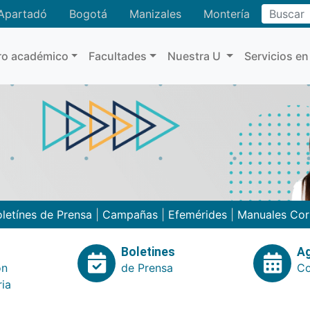
Buscar
Apartadó
Bogotá
Manizales
Montería
ro académico
Facultades
Nuestra U
Servicios en
letínes de Prensa
|
Campañas
|
Efemérides
|
Manuales Cor
Boletines
A
ón
de Prensa
Co
ria