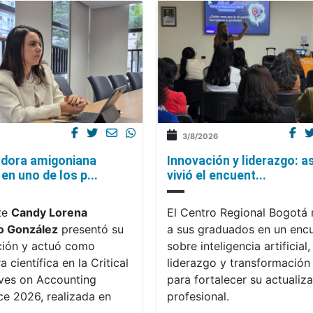
3/8/2026
Innovación y liderazgo: as
adora amigoniana
vivió el encuent...
 en uno de los p...
El Centro Regional Bogotá 
te
Candy Lorena
a sus graduados en un enc
o González
presentó su
sobre inteligencia artificial,
ción y actuó como
liderazgo y transformación 
 científica en la Critical
para fortalecer su actualiz
ves on Accounting
profesional.
e 2026, realizada en