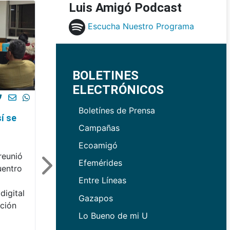
Luis Amigó Podcast
Escucha Nuestro Programa
BOLETINES
ELECTRÓNICOS
Boletínes de Prensa
í se
Campañas
Ecoamigó
reunió
Efemérides
uentro
Entre Líneas
digital
Gazapos
ación
Lo Bueno de mi U