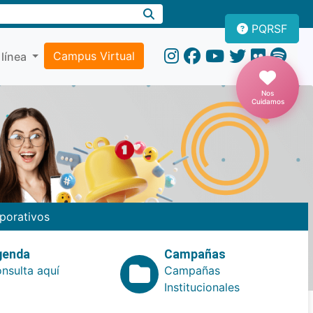
PQRSF
Campus Virtual
 línea
Nos
Cuidamos
porativos
genda
Campañas
nsulta aquí
Campañas
Institucionales