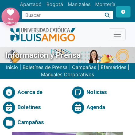
Apartadó
Bogotá
Manizales
Montería
Buscar
Nos
Cuidamos
Información y Prensa
Inicio
|
Boletínes de Prensa
|
Campañas
|
Efemérides
|
Manuales Corporativos
Acerca de
Noticias
Boletines
Agenda
Campañas