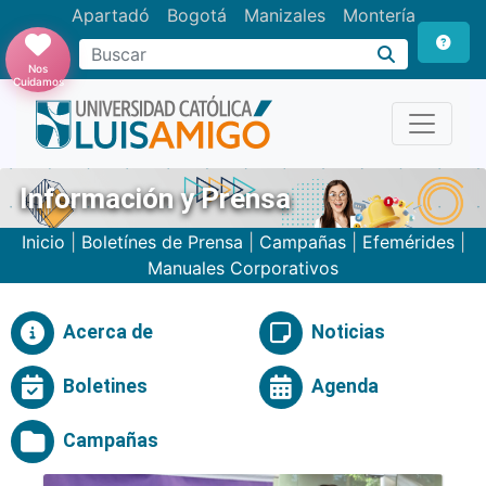
Apartadó
Bogotá
Manizales
Montería
Buscar
Nos
Cuidamos
Información y Prensa
Inicio
|
Boletínes de Prensa
|
Campañas
|
Efemérides
|
Manuales Corporativos
Acerca de
Noticias
Boletines
Agenda
Campañas