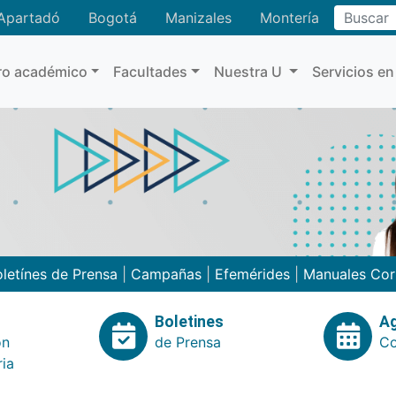
Buscar
Apartadó
Bogotá
Manizales
Montería
ro académico
Facultades
Nuestra U
Servicios en
letínes de Prensa
|
Campañas
|
Efemérides
|
Manuales Cor
Boletines
A
ón
de Prensa
Co
ria