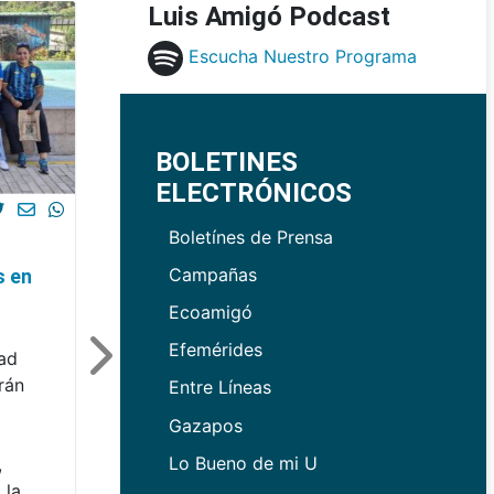
Luis Amigó Podcast
Escucha Nuestro Programa
BOLETINES
ELECTRÓNICOS
Boletínes de Prensa
Campañas
s en
Ecoamigó
Efemérides
dad
rán
Entre Líneas
Gazapos
Lo Bueno de mi U
,
 la