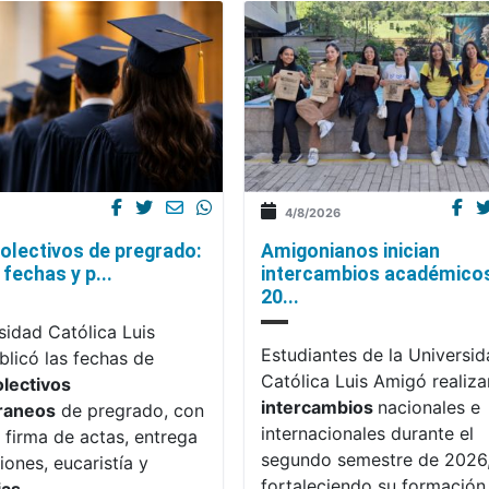
4/8/2026
olectivos de pregrado:
Amigonianos inician
fechas y p...
intercambios académico
20...
sidad Católica Luis
Estudiantes de la Universi
licó las fechas de
Católica Luis Amigó realiza
olectivos
intercambios
nacionales e
raneos
de pregrado, con
internacionales durante el
 firma de actas, entrega
segundo semestre de 2026
iones, eucaristía y
fortaleciendo su formación,
ias
.