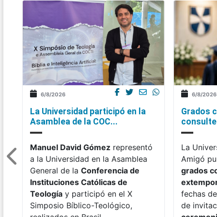
6/8/2026
6/8/2026
La Universidad participó en la
Grados c
Asamblea de la COC...
consulte 
Manuel David Gómez
representó
La Univer
a la Universidad en la Asamblea
Amigó pub
General de la
Conferencia de
grados c
Instituciones Católicas de
extempo
Teología
y participó en el X
fechas de
Simposio Bíblico-Teológico,
de invitac
realizados en Brasil.
ceremon