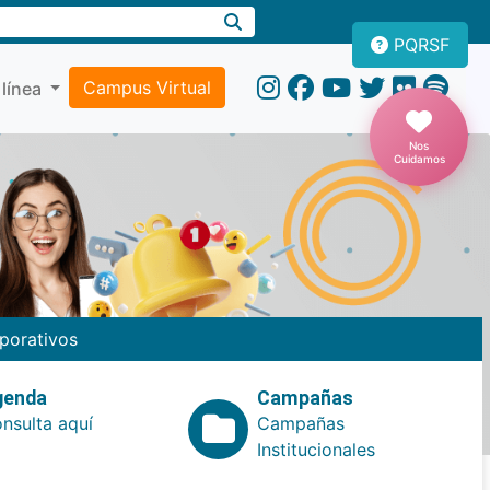
PQRSF
Campus Virtual
 línea
Nos
Cuidamos
porativos
genda
Campañas
nsulta aquí
Campañas
Institucionales