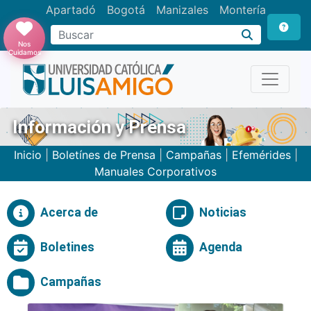
Apartadó
Bogotá
Manizales
Montería
Buscar
Nos
Cuidamos
Información y Prensa
Inicio
|
Boletínes de Prensa
|
Campañas
|
Efemérides
|
Manuales Corporativos
Acerca de
Noticias
Boletines
Agenda
Campañas