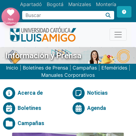
Apartadó
Bogotá
Manizales
Montería
Buscar
Nos
Cuidamos
Información y Prensa
Inicio
|
Boletínes de Prensa
|
Campañas
|
Efemérides
|
Manuales Corporativos
Acerca de
Noticias
Boletines
Agenda
Campañas