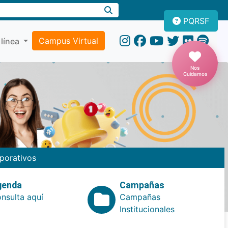
PQRSF
Campus Virtual
 línea
Nos
Cuidamos
porativos
genda
Campañas
nsulta aquí
Campañas
Institucionales