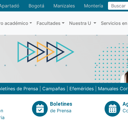
Buscar
Apartadó
Bogotá
Manizales
Montería
ro académico
Facultades
Nuestra U
Servicios en
letínes de Prensa
|
Campañas
|
Efemérides
|
Manuales Cor
Boletines
A
ón
de Prensa
Co
ria