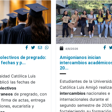
4/8/2026
olectivos de pregrado:
Amigonianos inician
fechas y p...
intercambios académico
20...
sidad Católica Luis
Estudiantes de la Universi
licó las fechas de
Católica Luis Amigó realiza
olectivos
intercambios
nacionales e
raneos
de pregrado, con
internacionales durante el
 firma de actas, entrega
segundo semestre de 2026
iones, eucaristía y
fortaleciendo su formación,
ias
.