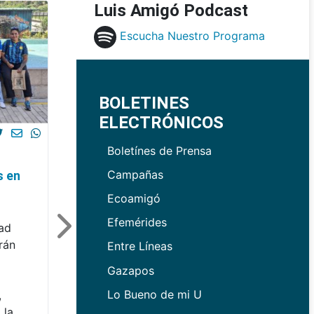
Luis Amigó Podcast
Escucha Nuestro Programa
BOLETINES
ELECTRÓNICOS
Boletínes de Prensa
Campañas
s en
Ecoamigó
Efemérides
dad
rán
Entre Líneas
Gazapos
Lo Bueno de mi U
,
 la