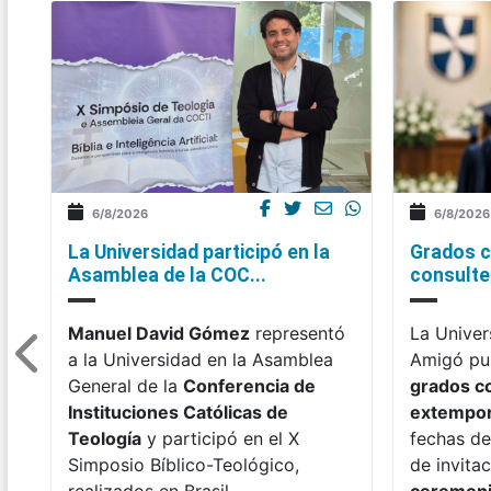
6/8/2026
6/8/2026
La Universidad participó en la
Grados c
Asamblea de la COC...
consulte 
Manuel David Gómez
representó
La Univer
a la Universidad en la Asamblea
Amigó pub
General de la
Conferencia de
grados c
Instituciones Católicas de
extempo
Teología
y participó en el X
fechas de
Simposio Bíblico-Teológico,
de invitac
realizados en Brasil.
ceremon