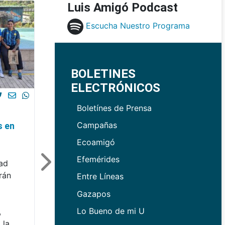
Luis Amigó Podcast
Escucha Nuestro Programa
BOLETINES
ELECTRÓNICOS
Boletínes de Prensa
Campañas
s en
Ecoamigó
Efemérides
dad
rán
Entre Líneas
Gazapos
Lo Bueno de mi U
,
 la