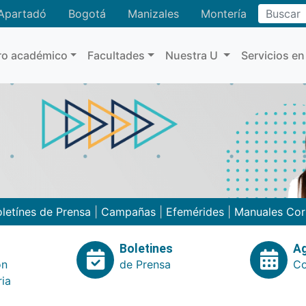
Buscar
Apartadó
Bogotá
Manizales
Montería
ro académico
Facultades
Nuestra U
Servicios en
letínes de Prensa
|
Campañas
|
Efemérides
|
Manuales Cor
Boletines
A
ón
de Prensa
Co
ria