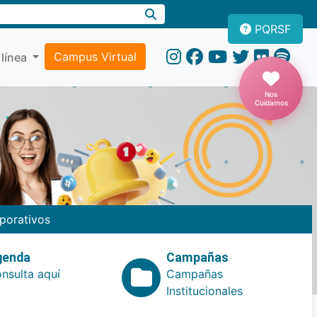
PQRSF
Campus Virtual
 línea
Nos
Cuidamos
porativos
genda
Campañas
nsulta aquí
Campañas
Institucionales