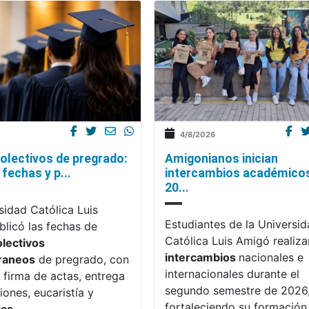
4/8/2026
olectivos de pregrado:
Amigonianos inician
fechas y p...
intercambios académico
20...
sidad Católica Luis
Estudiantes de la Universi
licó las fechas de
Católica Luis Amigó realiza
olectivos
intercambios
nacionales e
raneos
de pregrado, con
internacionales durante el
 firma de actas, entrega
segundo semestre de 2026
iones, eucaristía y
fortaleciendo su formación,
ias
.