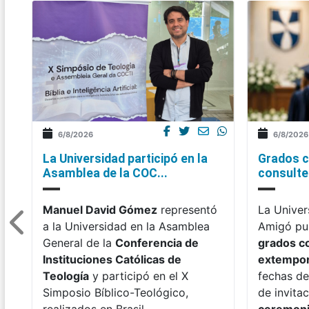
6/8/2026
6/8/2026
La Universidad participó en la
Grados c
Asamblea de la COC...
consulte 
Manuel David Gómez
representó
La Univer
a la Universidad en la Asamblea
Amigó pub
General de la
Conferencia de
grados c
Instituciones Católicas de
extempo
Teología
y participó en el X
fechas de
Simposio Bíblico-Teológico,
de invitac
realizados en Brasil.
ceremon