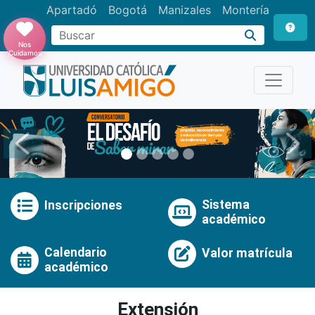
Apartadó
Bogotá
Manizales
Montería
Buscar
Nos
Cuidamos
Anterior
Pró
Sistema
Inscripciones
académico
Calendario
Valor matrícula
académico
Extensión