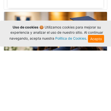
Uso de cookies
🍪 Utilizamos cookies para mejorar su
experiencia y analizar el uso de nuestro sitio. Al continuar
navegando, acepta nuestra
Política de Cookies
.
Acepto
Grados colectivos de pregrado:
consulte fechas y programación
Editor
,
6/8/2026
La Universidad Católica Luis Amigó publicó
las fechas de
grados colectivos
extemporaneos
de pregrado, con fechas de