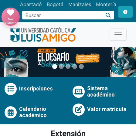
Apartadó
Bogotá
Manizales
Montería
Buscar
Nos
Cuidamos
Anterior
Pró
Sistema
Inscripciones
académico
Calendario
Valor matrícula
académico
Extensión