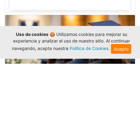
Uso de cookies
🍪 Utilizamos cookies para mejorar su
experiencia y analizar el uso de nuestro sitio. Al continuar
navegando, acepta nuestra
Política de Cookies
.
Acepto
Grados colectivos de pregrado:
consulte fechas y programación
Editor
,
6/8/2026
La Universidad Católica Luis Amigó publicó
las fechas de
grados colectivos
extemporaneos
de pregrado, con fechas de