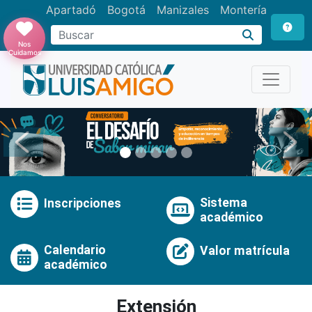
Apartadó
Bogotá
Manizales
Montería
Buscar
Nos
Cuidamos
Anterior
Pró
Sistema
Inscripciones
académico
Calendario
Valor matrícula
académico
Extensión