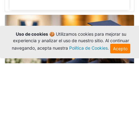
Uso de cookies
🍪 Utilizamos cookies para mejorar su
experiencia y analizar el uso de nuestro sitio. Al continuar
navegando, acepta nuestra
Política de Cookies
.
Acepto
Grados colectivos de pregrado:
consulte fechas y programación
Editor
,
6/8/2026
La Universidad Católica Luis Amigó publicó
las fechas de
grados colectivos
extemporaneos
de pregrado, con fechas de