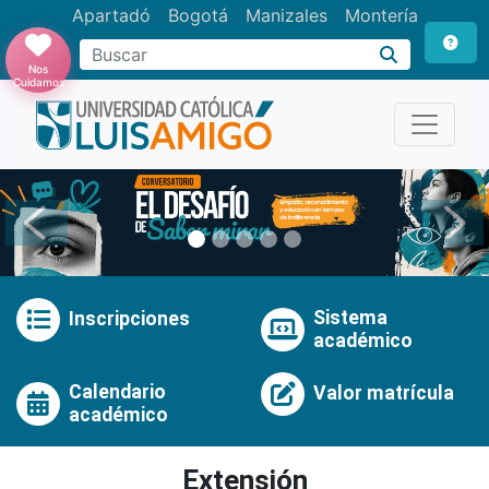
Apartadó
Bogotá
Manizales
Montería
Buscar
Nos
Cuidamos
Anterior
Pró
Sistema
Inscripciones
académico
Calendario
Valor matrícula
académico
Extensión