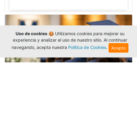
Uso de cookies
🍪 Utilizamos cookies para mejorar su
experiencia y analizar el uso de nuestro sitio. Al continuar
navegando, acepta nuestra
Política de Cookies
.
Acepto
Grados colectivos de pregrado:
consulte fechas y programación
Editor
,
6/8/2026
La Universidad Católica Luis Amigó publicó
las fechas de
grados colectivos
extemporaneos
de pregrado, con fechas de