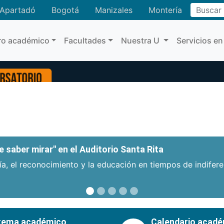
Buscar
Apartadó
Bogotá
Manizales
Montería
ro académico
Facultades
Nuestra U
Servicios en
 saber mirar" en el Auditorio Santa Rita
a, el reconocimiento y la educación en tiempos de indifer
tema académico
Calendario acad