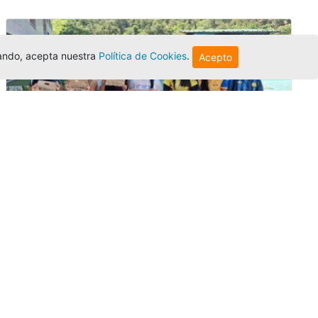
egando, acepta nuestra
Política de Cookies
.
Acepto
Amigonianos inician intercambios
académicos en 2026-2
Editor
,
4/8/2026
Estudiantes de la Universidad Católica Luis
Amigó realizarán
intercambios
nacionales
e internacionales durante el segundo
semestre de 2026, fortaleciendo su