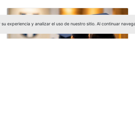
su experiencia y analizar el uso de nuestro sitio. Al continuar nav
Grados colectivos de pregrado:
consulte fechas y programación
Editor
,
6/8/2026
La Universidad Católica Luis Amigó publicó
las fechas de
grados colectivos
extemporaneos
de pregrado, con fechas
de firma de actas, entrega de invitaciones,