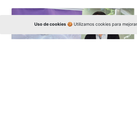
Uso de cookies
🍪 Utilizamos cookies para mejorar 
La Universidad participó en la
Asamblea de la COCTI-CICT
Editor
,
6/8/2026
Manuel David Gómez
representó a la
Universidad en la Asamblea General de la
Conferencia de Instituciones Católicas de
Teología
y participó en el X Simposio