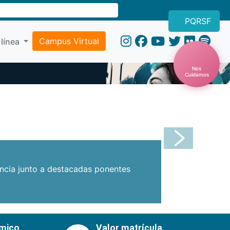
PQRSF
Campus Virtual
 línea
Nos
Cuidamos
Próxima
encia junto a destacadas ponentes
émico
Valor matrícula