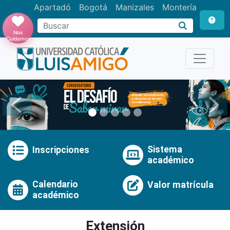
Apartadó
Bogotá
Manizales
Montería
Buscar
Nos
Cuidamos
Anterior
Pró
Sistema
Inscripciones
académico
Calendario
Valor matrícula
académico
Extensión