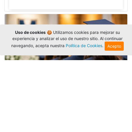
Uso de cookies
🍪 Utilizamos cookies para mejorar su
experiencia y analizar el uso de nuestro sitio. Al continuar
navegando, acepta nuestra
Política de Cookies
.
Acepto
Grados colectivos de pregrado:
consulte fechas y programación
Editor
,
6/8/2026
La Universidad Católica Luis Amigó publicó
las fechas de
grados colectivos
extemporaneos
de pregrado, con fechas de