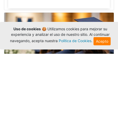
Uso de cookies
🍪 Utilizamos cookies para mejorar su
experiencia y analizar el uso de nuestro sitio. Al continuar
navegando, acepta nuestra
Política de Cookies
.
Acepto
Grados colectivos de pregrado:
consulte fechas y programación
Editor
,
6/8/2026
La Universidad Católica Luis Amigó publicó
las fechas de
grados colectivos
extemporaneos
de pregrado, con fechas de