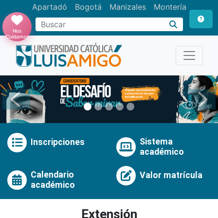
Apartadó
Bogotá
Manizales
Montería
Buscar
Nos
Cuidamos
Anterior
Pró
Sistema
Inscripciones
académico
Calendario
Valor matrícula
académico
Extensión