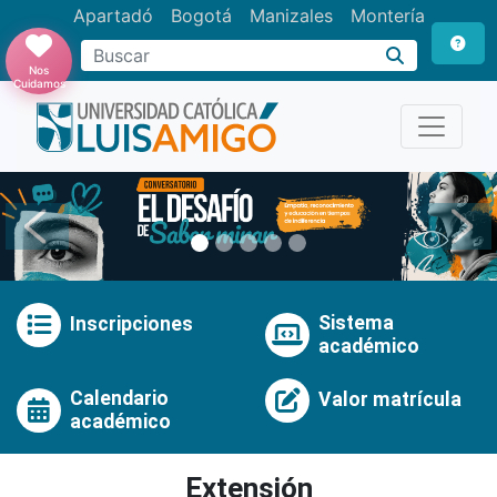
Apartadó
Bogotá
Manizales
Montería
Buscar
Nos
Cuidamos
Anterior
Pró
Sistema
Inscripciones
académico
Calendario
Valor matrícula
académico
Extensión