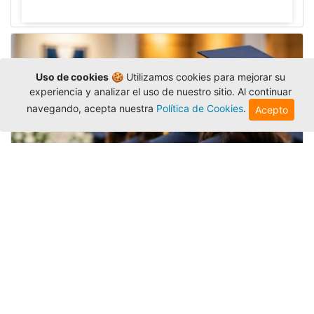
Uso de cookies
🍪 Utilizamos cookies para mejorar su
experiencia y analizar el uso de nuestro sitio. Al continuar
navegando, acepta nuestra
Política de Cookies
.
Acepto
Grados colectivos de pregrado:
consulte fechas y programación
Editor
,
6/8/2026
La Universidad Católica Luis Amigó publicó
las fechas de
grados colectivos
extemporaneos
de pregrado, con fechas de