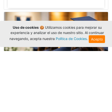
Uso de cookies
🍪 Utilizamos cookies para mejorar su
experiencia y analizar el uso de nuestro sitio. Al continuar
navegando, acepta nuestra
Política de Cookies
.
Acepto
Grados colectivos de pregrado:
consulte fechas y programación
Editor
,
6/8/2026
La Universidad Católica Luis Amigó publicó
las fechas de
grados colectivos
extemporaneos
de pregrado, con fechas de