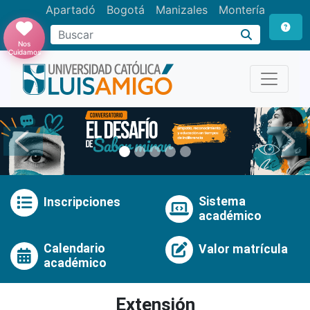
Apartadó
Bogotá
Manizales
Montería
Buscar
Nos
Cuidamos
Anterior
Pró
Sistema
Inscripciones
académico
Calendario
Valor matrícula
académico
Extensión