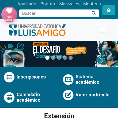
Apartadó
Bogotá
Manizales
Montería
Buscar
Nos
Cuidamos
Anterior
Pró
Sistema
Inscripciones
académico
Calendario
Valor matrícula
académico
Extensión