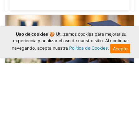
Uso de cookies
🍪 Utilizamos cookies para mejorar su
experiencia y analizar el uso de nuestro sitio. Al continuar
navegando, acepta nuestra
Política de Cookies
.
Acepto
Grados colectivos de pregrado:
consulte fechas y programación
Editor
,
6/8/2026
La Universidad Católica Luis Amigó publicó
las fechas de
grados colectivos
extemporaneos
de pregrado, con fechas de