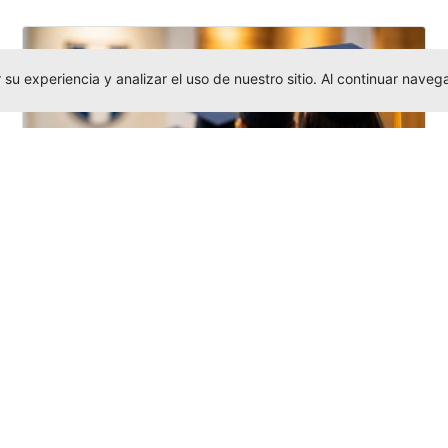
su experiencia y analizar el uso de nuestro sitio. Al continuar nav
Grados colectivos de pregrado:
consulte fechas y programación
Editor
,
6/8/2026
La Universidad Católica Luis Amigó publicó
las fechas de
grados colectivos
extemporaneos
de pregrado, con fechas
de firma de actas, entrega de invitaciones,