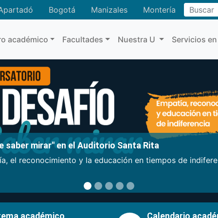
Buscar
Apartadó
Bogotá
Manizales
Montería
ro académico
Facultades
Nuestra U
Servicios en
 saber mirar" en el Auditorio Santa Rita
a, el reconocimiento y la educación en tiempos de indifer
tema académico
Calendario acad