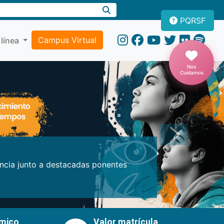
PQRSF
Campus Virtual
 línea
Nos
Cuidamos
Próxima
encia junto a destacadas ponentes
émico
Valor matrícula