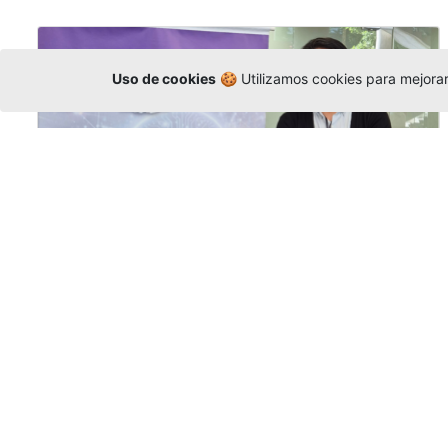
Uso de cookies
🍪 Utilizamos cookies para mejorar 
La Universidad participó en la
Asamblea de la COCTI-CICT
Editor
,
6/8/2026
Manuel David Gómez
representó a la
Universidad en la Asamblea General de la
Conferencia de Instituciones Católicas de
Teología
y participó en el X Simposio