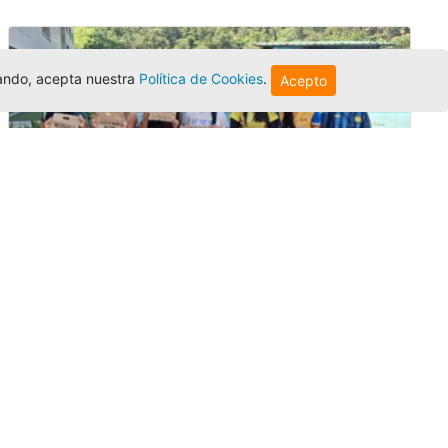
egando, acepta nuestra
Política de Cookies
.
Acepto
Amigonianos inician intercambios
académicos en 2026-2
Editor
,
4/8/2026
Estudiantes de la Universidad Católica Luis
Amigó realizarán
intercambios
nacionales
e internacionales durante el segundo
semestre de 2026, fortaleciendo su