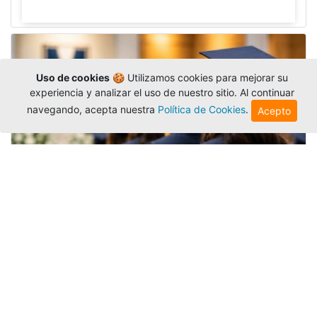
Uso de cookies
🍪 Utilizamos cookies para mejorar su
experiencia y analizar el uso de nuestro sitio. Al continuar
navegando, acepta nuestra
Política de Cookies
.
Acepto
Grados colectivos de pregrado:
consulte fechas y programación
Editor
,
6/8/2026
La Universidad Católica Luis Amigó publicó
las fechas de
grados colectivos
extemporaneos
de pregrado, con fechas de