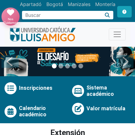
Apartadó
Bogotá
Manizales
Montería
Buscar
Nos
Cuidamos
Anterior
Pró
Sistema
Inscripciones
académico
Calendario
Valor matrícula
académico
Extensión