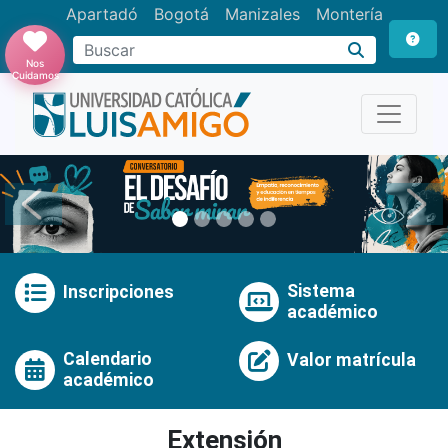
Apartadó
Bogotá
Manizales
Montería
Buscar
Nos
Cuidamos
Anterior
Pró
Sistema
Inscripciones
académico
Calendario
Valor matrícula
académico
Extensión