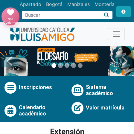
Apartadó
Bogotá
Manizales
Montería
Buscar
Nos
Cuidamos
Anterior
Pró
Sistema
Inscripciones
académico
Calendario
Valor matrícula
académico
Extensión