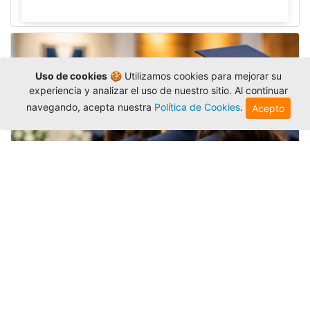
Uso de cookies
🍪 Utilizamos cookies para mejorar su
experiencia y analizar el uso de nuestro sitio. Al continuar
navegando, acepta nuestra
Política de Cookies
.
Acepto
Grados colectivos de pregrado:
consulte fechas y programación
Editor
,
6/8/2026
La Universidad Católica Luis Amigó publicó
las fechas de
grados colectivos
extemporaneos
de pregrado, con fechas de