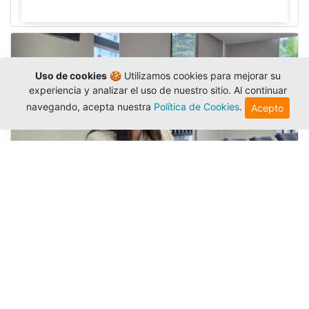
Uso de cookies
🍪 Utilizamos cookies para mejorar su
experiencia y analizar el uso de nuestro sitio. Al continuar
navegando, acepta nuestra
Política de Cookies
.
Acepto
Investigadora amigoniana participa
en uno de los principales congresos
mundial...
Editor
,
3/8/2026
La docente
Candy Lorena Chamorro
González
presentó su investigación y actuó