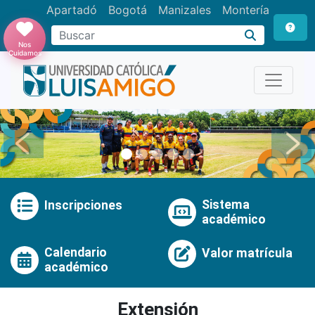
Apartadó
Bogotá
Manizales
Montería
Buscar
Nos
Cuidamos
Anterior
Pró
Sistema
Inscripciones
académico
Calendario
Valor matrícula
académico
Extensión