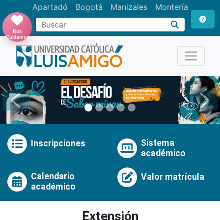
Apartadó
Bogotá
Manizales
Montería
Buscar
Nos
Cuidamos
Anterior
Pró
Sistema
Inscripciones
académico
Calendario
Valor matrícula
académico
Extensión