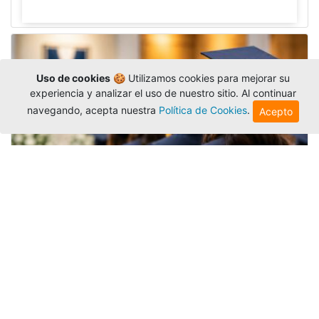
Uso de cookies
🍪 Utilizamos cookies para mejorar su
experiencia y analizar el uso de nuestro sitio. Al continuar
navegando, acepta nuestra
Política de Cookies
.
Acepto
Grados colectivos de pregrado:
consulte fechas y programación
Editor
,
6/8/2026
La Universidad Católica Luis Amigó publicó
las fechas de
grados colectivos
extemporaneos
de pregrado, con fechas de