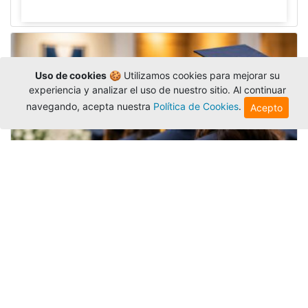
Uso de cookies
🍪 Utilizamos cookies para mejorar su
experiencia y analizar el uso de nuestro sitio. Al continuar
navegando, acepta nuestra
Política de Cookies
.
Acepto
Grados colectivos de pregrado:
consulte fechas y programación
Editor
,
6/8/2026
La Universidad Católica Luis Amigó publicó
las fechas de
grados colectivos
extemporaneos
de pregrado, con fechas de