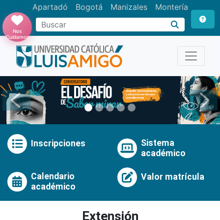
Apartadó
Bogotá
Manizales
Montería
Buscar
Nos
Cuidamos
Anterior
Pró
Sistema
Inscripciones
académico
Calendario
Valor matrícula
académico
Extensión