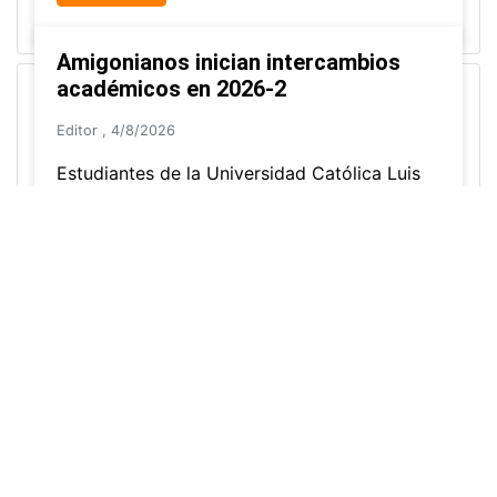
Grados colectivos de pregrado:
consulte fechas y programación
Editor
,
6/8/2026
La Universidad Católica Luis Amigó publicó
las fechas de
grados colectivos
extemporaneos
de pregrado, con fechas de