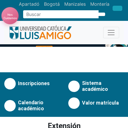
Apartadó
Bogotá
Manizales
Montería
Nos
Buscar
Cuidamos
Anterior
Pró
Sistema
Inscripciones
académico
Calendario
Valor matrícula
académico
Extensión