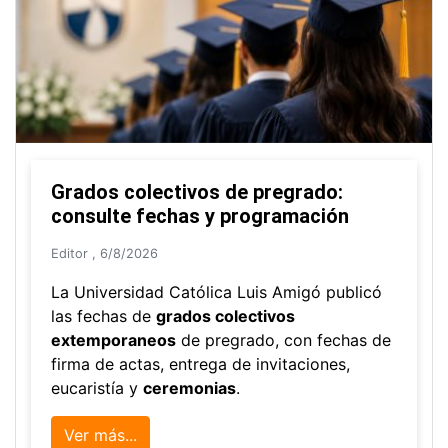
La Universidad participó en la
Asamblea de la COCTI-CICT
Editor
,
6/8/2026
Manuel David Gómez
representó a la
Universidad en la Asamblea General de la
Conferencia de Instituciones Católicas de
Teología
y participó en el X Simposio
Bíblico-Teológico, realizados en Brasil.
Ver más...