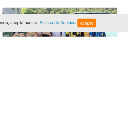
egando, acepta nuestra
Política de Cookies
.
Acepto
Amigonianos inician intercambios
académicos en 2026-2
Editor
,
4/8/2026
Estudiantes de la Universidad Católica Luis
Amigó realizarán
intercambios
nacionales
e internacionales durante el segundo
semestre de 2026, fortaleciendo su