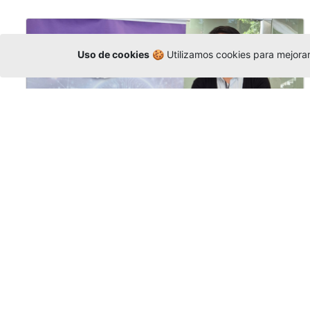
Uso de cookies
🍪 Utilizamos cookies para mejorar 
La Universidad participó en la
Asamblea de la COCTI-CICT
Editor
,
6/8/2026
Manuel David Gómez
representó a la
Universidad en la Asamblea General de la
Conferencia de Instituciones Católicas de
Teología
y participó en el X Simposio