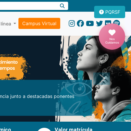
PQRSF
Campus Virtual
 línea
Nos
Cuidamos
Próxima
encia junto a destacadas ponentes
émico
Valor matrícula