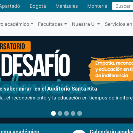
Buscar
Apartadó
Bogotá
Manizales
Montería
ro académico
Facultades
Nuestra U
Servicios en
 saber mirar" en el Auditorio Santa Rita
a, el reconocimiento y la educación en tiempos de indifer
tema académico
Calendario acad