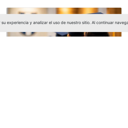
su experiencia y analizar el uso de nuestro sitio. Al continuar nav
Grados colectivos de pregrado:
consulte fechas y programación
Editor
,
6/8/2026
La Universidad Católica Luis Amigó publicó
las fechas de
grados colectivos
extemporaneos
de pregrado, con fechas
de firma de actas, entrega de invitaciones,