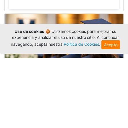
Uso de cookies
🍪 Utilizamos cookies para mejorar su
experiencia y analizar el uso de nuestro sitio. Al continuar
navegando, acepta nuestra
Política de Cookies
.
Acepto
Grados colectivos de pregrado:
consulte fechas y programación
Editor
,
6/8/2026
La Universidad Católica Luis Amigó publicó
las fechas de
grados colectivos
extemporaneos
de pregrado, con fechas de