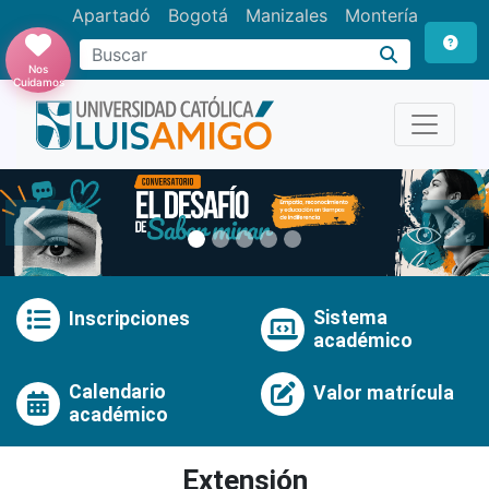
Apartadó
Bogotá
Manizales
Montería
Buscar
Nos
Cuidamos
Anterior
Pró
Sistema
Inscripciones
académico
Calendario
Valor matrícula
académico
Extensión