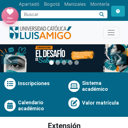
Apartadó
Bogotá
Manizales
Montería
Buscar
Nos
Cuidamos
Anterior
Pró
Sistema
Inscripciones
académico
Calendario
Valor matrícula
académico
Extensión