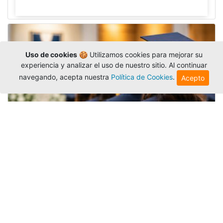
Uso de cookies
🍪 Utilizamos cookies para mejorar su
experiencia y analizar el uso de nuestro sitio. Al continuar
navegando, acepta nuestra
Política de Cookies
.
Acepto
Grados colectivos de pregrado:
consulte fechas y programación
Editor
,
6/8/2026
La Universidad Católica Luis Amigó publicó
las fechas de
grados colectivos
extemporaneos
de pregrado, con fechas de