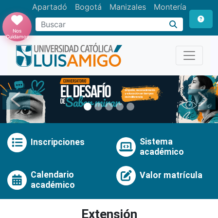
Apartadó
Bogotá
Manizales
Montería
Buscar
Nos
Cuidamos
Anterior
Pró
Sistema
Inscripciones
académico
Calendario
Valor matrícula
académico
Extensión