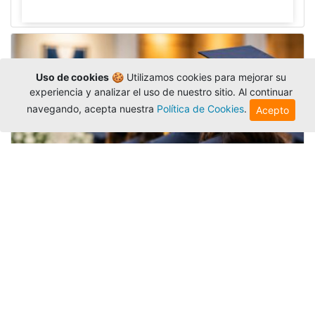
Uso de cookies
🍪 Utilizamos cookies para mejorar su
experiencia y analizar el uso de nuestro sitio. Al continuar
navegando, acepta nuestra
Política de Cookies
.
Acepto
Grados colectivos de pregrado:
consulte fechas y programación
Editor
,
6/8/2026
La Universidad Católica Luis Amigó publicó
las fechas de
grados colectivos
extemporaneos
de pregrado, con fechas de