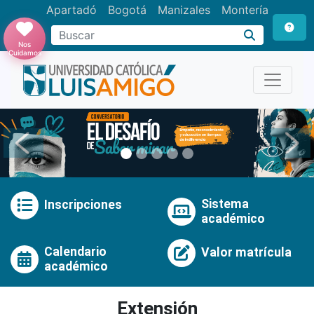
Apartadó
Bogotá
Manizales
Montería
Buscar
Nos
Cuidamos
Anterior
Pró
Sistema
Inscripciones
académico
Calendario
Valor matrícula
académico
Extensión