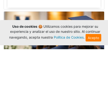
Uso de cookies
🍪 Utilizamos cookies para mejorar su
experiencia y analizar el uso de nuestro sitio. Al continuar
navegando, acepta nuestra
Política de Cookies
.
Acepto
Grados colectivos de pregrado:
consulte fechas y programación
Editor
,
6/8/2026
La Universidad Católica Luis Amigó publicó
las fechas de
grados colectivos
extemporaneos
de pregrado, con fechas de