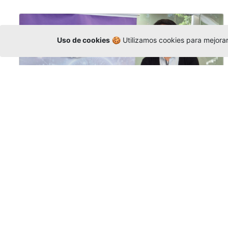
Uso de cookies
🍪 Utilizamos cookies para mejorar 
La Universidad participó en la
Asamblea de la COCTI-CICT
Editor
,
6/8/2026
Manuel David Gómez
representó a la
Universidad en la Asamblea General de la
Conferencia de Instituciones Católicas de
Teología
y participó en el X Simposio