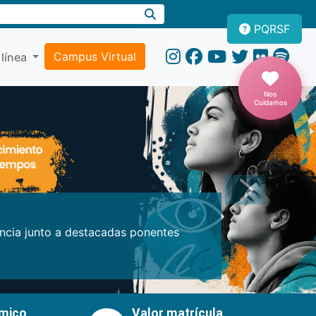
PQRSF
Campus Virtual
 línea
Nos
Cuidamos
Próxima
encia junto a destacadas ponentes
émico
Valor matrícula