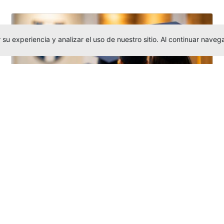
su experiencia y analizar el uso de nuestro sitio. Al continuar nav
Grados colectivos de pregrado:
consulte fechas y programación
Editor
,
6/8/2026
La Universidad Católica Luis Amigó publicó
las fechas de
grados colectivos
extemporaneos
de pregrado, con fechas
de firma de actas, entrega de invitaciones,