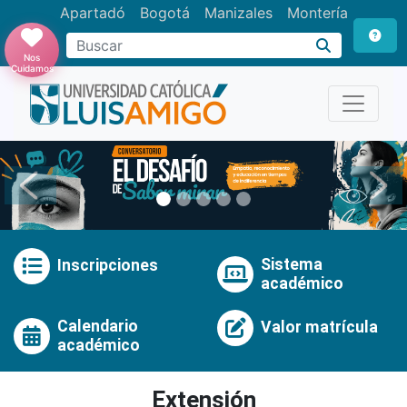
Apartadó
Bogotá
Manizales
Montería
Buscar
Nos
Cuidamos
Anterior
Pró
Sistema
Inscripciones
académico
Calendario
Valor matrícula
académico
Extensión