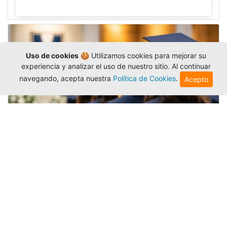
Uso de cookies
🍪 Utilizamos cookies para mejorar su
experiencia y analizar el uso de nuestro sitio. Al continuar
navegando, acepta nuestra
Política de Cookies
.
Acepto
Grados colectivos de pregrado:
consulte fechas y programación
Editor
,
6/8/2026
La Universidad Católica Luis Amigó publicó
las fechas de
grados colectivos
extemporaneos
de pregrado, con fechas de