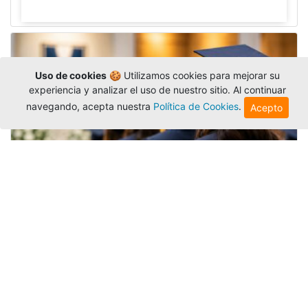
Uso de cookies
🍪 Utilizamos cookies para mejorar su
experiencia y analizar el uso de nuestro sitio. Al continuar
navegando, acepta nuestra
Política de Cookies
.
Acepto
Grados colectivos de pregrado:
consulte fechas y programación
Editor
,
6/8/2026
La Universidad Católica Luis Amigó publicó
las fechas de
grados colectivos
extemporaneos
de pregrado, con fechas de