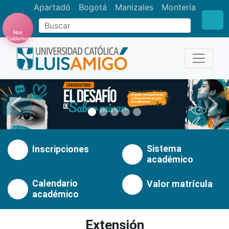
Apartadó
Bogotá
Manizales
Montería
Buscar
Nos
Cuidamos
Anterior
Pró
Sistema
Inscripciones
académico
Calendario
Valor matrícula
académico
Extensión