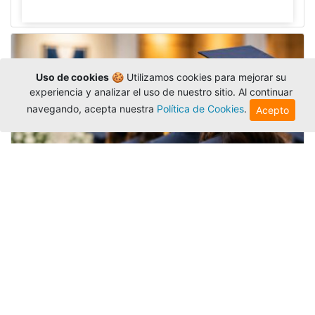
Uso de cookies
🍪 Utilizamos cookies para mejorar su
experiencia y analizar el uso de nuestro sitio. Al continuar
navegando, acepta nuestra
Política de Cookies
.
Acepto
Grados colectivos de pregrado:
consulte fechas y programación
Editor
,
6/8/2026
La Universidad Católica Luis Amigó publicó
las fechas de
grados colectivos
extemporaneos
de pregrado, con fechas de