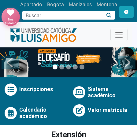
Apartadó
Bogotá
Manizales
Montería
Buscar
Nos
Cuidamos
Anterior
Pró
Sistema
Inscripciones
académico
Calendario
Valor matrícula
académico
Extensión