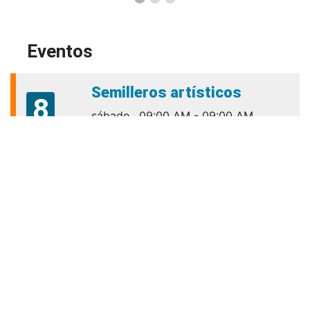
Eventos
Semilleros artísticos
8
sábado
09:00 AM - 09:00 AM
cultura.bienestar@amigo.edu.co
Aug
Talleres Para El Éxito
10
Académico VIRTUALES
lunes
06:00 PM - 06:00 PM
Aug
permanencia.academica@amigo.edu.co