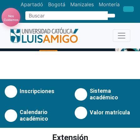
Apartadó
Bogotá
Manizales
Montería
Nos
Buscar
Cuidamos
Anterior
Pró
Sistema
Inscripciones
académico
Calendario
Valor matrícula
académico
Extensión