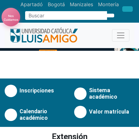
Apartadó
Bogotá
Manizales
Montería
Buscar
Nos
Cuidamos
Anterior
Pró
Sistema
Inscripciones
académico
Calendario
Valor matrícula
académico
Extensión