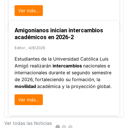
La Universidad participó en la
Asamblea de la COCTI-CICT
Editor
,
6/8/2026
Manuel David Gómez
representó a la
Universidad en la Asamblea General de la
Conferencia de Instituciones Católicas de
Teología
y participó en el X Simposio
Bíblico-Teológico, realizados en Brasil.
Ver más...