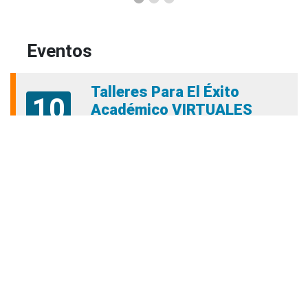
Uso de cookies
🍪 Utilizamos cookies para mejorar su
experiencia y analizar el uso de nuestro sitio. Al continuar
navegando, acepta nuestra
Política de Cookies
.
Acepto
Grados colectivos de pregrado:
consulte fechas y programación
Editor
,
6/8/2026
La Universidad Católica Luis Amigó publicó
las fechas de
grados colectivos
extemporaneos
de pregrado, con fechas de