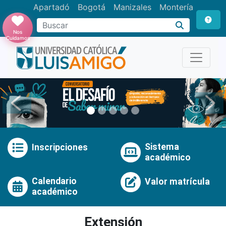
Apartadó
Bogotá
Manizales
Montería
Buscar
Nos
Cuidamos
Anterior
Pró
Sistema
Inscripciones
académico
Calendario
Valor matrícula
académico
Extensión