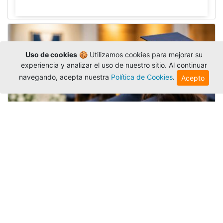
Uso de cookies
🍪 Utilizamos cookies para mejorar su
experiencia y analizar el uso de nuestro sitio. Al continuar
navegando, acepta nuestra
Política de Cookies
.
Acepto
Grados colectivos de pregrado:
consulte fechas y programación
Editor
,
6/8/2026
La Universidad Católica Luis Amigó publicó
las fechas de
grados colectivos
extemporaneos
de pregrado, con fechas de