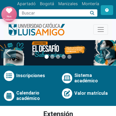
Apartadó
Bogotá
Manizales
Montería
Buscar
Nos
Cuidamos
Anterior
Pró
Sistema
Inscripciones
académico
Calendario
Valor matrícula
académico
Extensión