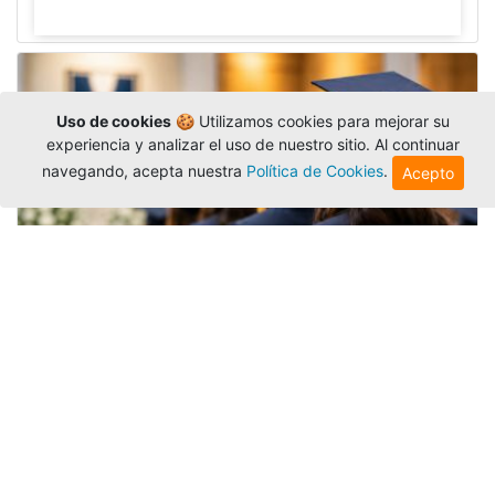
Uso de cookies
🍪 Utilizamos cookies para mejorar su
experiencia y analizar el uso de nuestro sitio. Al continuar
navegando, acepta nuestra
Política de Cookies
.
Acepto
Grados colectivos de pregrado:
consulte fechas y programación
Editor
,
6/8/2026
La Universidad Católica Luis Amigó publicó
las fechas de
grados colectivos
extemporaneos
de pregrado, con fechas de