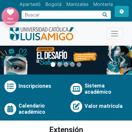
Apartadó
Bogotá
Manizales
Montería
Buscar
Nos
Cuidamos
Anterior
Pró
Sistema
Inscripciones
académico
Calendario
Valor matrícula
académico
Extensión