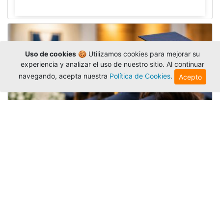
Uso de cookies
🍪 Utilizamos cookies para mejorar su
experiencia y analizar el uso de nuestro sitio. Al continuar
navegando, acepta nuestra
Política de Cookies
.
Acepto
Grados colectivos de pregrado:
consulte fechas y programación
Editor
,
6/8/2026
La Universidad Católica Luis Amigó publicó
las fechas de
grados colectivos
extemporaneos
de pregrado, con fechas de