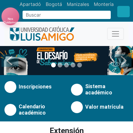
Apartadó
Bogotá
Manizales
Montería
Buscar
Nos
Cuidamos
Anterior
Pró
Sistema
Inscripciones
académico
Calendario
Valor matrícula
académico
Extensión