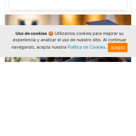
Uso de cookies
🍪 Utilizamos cookies para mejorar su
experiencia y analizar el uso de nuestro sitio. Al continuar
navegando, acepta nuestra
Política de Cookies
.
Acepto
Grados colectivos de pregrado:
consulte fechas y programación
Editor
,
6/8/2026
La Universidad Católica Luis Amigó publicó
las fechas de
grados colectivos
extemporaneos
de pregrado, con fechas de