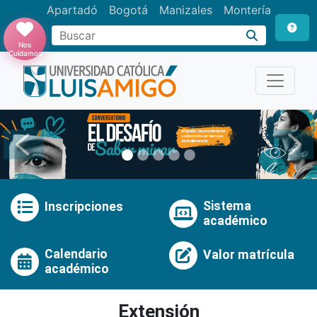
Apartadó
Bogotá
Manizales
Montería
Buscar
Nos
Cuidamos
Anterior
Pró
Sistema
Inscripciones
académico
Calendario
Valor matrícula
académico
Extensión