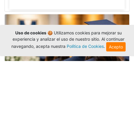
Uso de cookies
🍪 Utilizamos cookies para mejorar su
experiencia y analizar el uso de nuestro sitio. Al continuar
navegando, acepta nuestra
Política de Cookies
.
Acepto
Grados colectivos de pregrado:
consulte fechas y programación
Editor
,
6/8/2026
La Universidad Católica Luis Amigó publicó
las fechas de
grados colectivos
extemporaneos
de pregrado, con fechas de