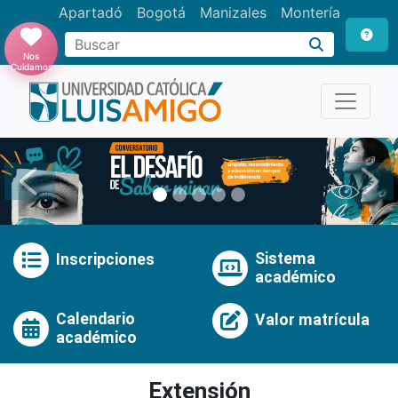
Apartadó
Bogotá
Manizales
Montería
Buscar
Nos
Cuidamos
Anterior
Pró
Sistema
Inscripciones
académico
Calendario
Valor matrícula
académico
Extensión