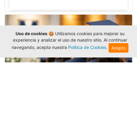
Uso de cookies
🍪 Utilizamos cookies para mejorar su
experiencia y analizar el uso de nuestro sitio. Al continuar
navegando, acepta nuestra
Política de Cookies
.
Acepto
Grados colectivos de pregrado:
consulte fechas y programación
Editor
,
6/8/2026
La Universidad Católica Luis Amigó publicó
las fechas de
grados colectivos
extemporaneos
de pregrado, con fechas de